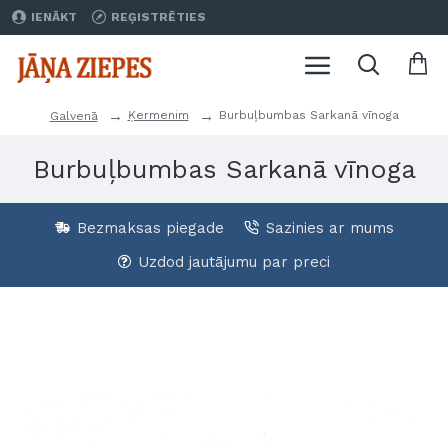
IENĀKT
REĢISTRĒTIES
Ķermenim
Burbuļbumbas Sarkanā vīnoga
Galvenā
Burbuļbumbas Sarkanā vīnoga
Bezmaksas piegade
Sazinies ar mums
Uzdod jautājumu par preci