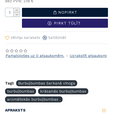
Bez PVN: 2.18 €
NOPIRKT
PIRKT TŪLĪT
Vēlmju saraksts
Salīdzināt
Pamatojoties uz 0 atsauksmēm.
-
Uzrakstīt atsauksmi
Tagi:
Burbuļbumbas Sarkanā vīnoga
burbuļbumbas
krāsainās burbuļbumbas
aromātiskās burbuļbumbas .
APRAKSTS