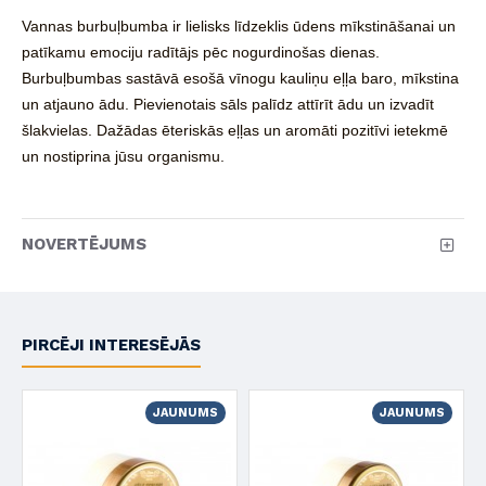
Vannas burbuļbumba ir lielisks līdzeklis ūdens mīkstināšanai un
patīkamu emociju radītājs pēc nogurdinošas dienas.
Burbuļbumbas sastāvā esošā vīnogu kauliņu eļļa baro, mīkstina
un atjauno ādu. Pievienotais sāls palīdz attīrīt ādu un izvadīt
šlakvielas. Dažādas ēteriskās eļļas un aromāti pozitīvi ietekmē
un nostiprina jūsu organismu.
NOVERTĒJUMS
PIRCĒJI INTERESĒJĀS
JAUNUMS
JAUNUMS