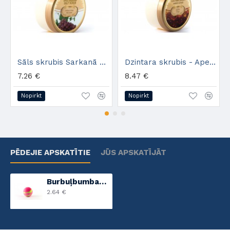
Sāls skrubis Sarkanā vīnoga
Dzintara skrubis - Apelsīns
7.26 €
8.47 €
Nopirkt
Nopirkt
PĒDEJIE APSKATĪTIE
JŪS APSKATĪJĀT
Burbuļbumbas Sarkanā vīnoga
2.64 €