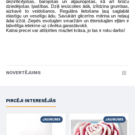
dezinficējošas, barojošas un atjaunojošas, kā arī brūču
dziedējošas īpašības. Dziļi iesūcoties ādā, izlīdzina grumbas,
aizkavē to veidošanos. Regulāra lietošana ļauj saglabāt
elastīgu un veselīgu ādu. Savukārt glicerīns mitrina un neļauj
ādai izžūt. Ziepēs esošajām smaržām un ēteriskajām eļļām ir
labvēlīga ietekme uz cilvēka garastāvokli.
Katrai precei var atšķirties mazliet krāsa, jo tas ir roku darbs!
NOVERTĒJUMS
PIRCĒJI INTERESĒJĀS
JAUNUMS
JAUNUMS