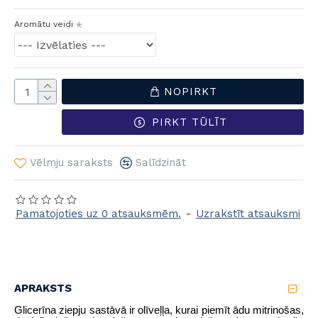
Aromātu veidi
NOPIRKT
PIRKT TŪLĪT
Vēlmju saraksts
Salīdzināt
Pamatojoties uz 0 atsauksmēm.
-
Uzrakstīt atsauksmi
APRAKSTS
Glicerīna ziepju sastāvā ir olīveļļa, kurai piemīt ādu mitrinošas,