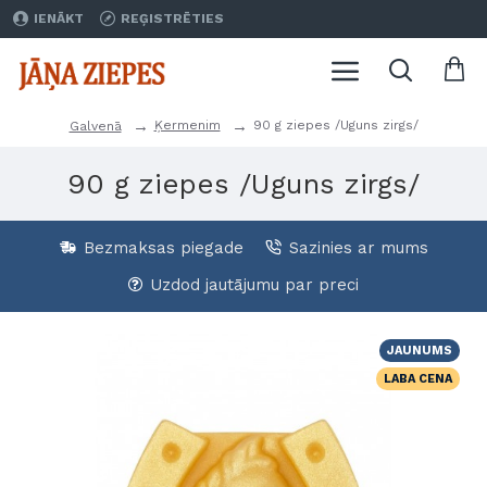
IENĀKT
REĢISTRĒTIES
Ķermenim
90 g ziepes /Uguns zirgs/
Galvenā
90 g ziepes /Uguns zirgs/
Bezmaksas piegade
Sazinies ar mums
Uzdod jautājumu par preci
JAUNUMS
LABA CENA