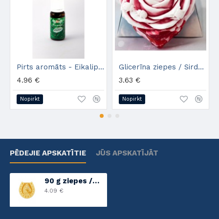
Pirts aromāts - Eikalipts (10ml)
Glicerīna ziepes / Sirdsroze /
4.96 €
3.63 €
Nopirkt
Nopirkt
PĒDEJIE APSKATĪTIE
JŪS APSKATĪJĀT
90 g ziepes /Uguns zirgs/
4.09 €