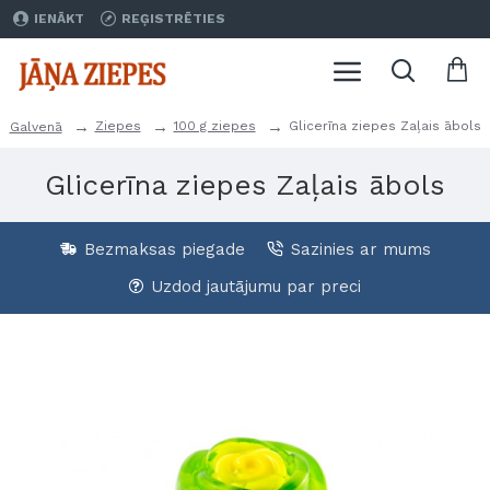
IENĀKT
REĢISTRĒTIES
Ziepes
100 g ziepes
Glicerīna ziepes Zaļais ābols
Galvenā
Glicerīna ziepes Zaļais ābols
Bezmaksas piegade
Sazinies ar mums
Uzdod jautājumu par preci