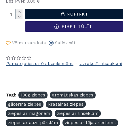
Bez PVN: 3.00 €
NOPIRKT
PIRKT TŪLĪT
Vēlmju saraksts
Salīdzināt
Pamatojoties uz 0 atsauksmēm.
-
Uzrakstīt atsauksmi
Tagi:
100g ziepes
aromātiskas ziepes
glicerīna ziepes
krāsainas ziepes
ziepes ar magonēm
ziepes ar linsēklām
ziepes ar auzu pārslām
ziepes ar tējas ziediem .