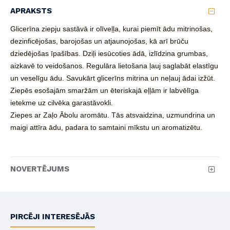
APRAKSTS
Glicerīna ziepju sastāvā ir olīveļļa, kurai piemīt ādu mitrinošas,
dezinficējošas, barojošas un atjaunojošas, kā arī brūču
dziedējošas īpašības. Dziļi iesūcoties ādā, izlīdzina grumbas,
aizkavē to veidošanos. Regulāra lietošana ļauj saglabāt elastīgu
un veselīgu ādu. Savukārt glicerīns mitrina un neļauj ādai izžūt.
Ziepēs esošajām smaržām un ēteriskajā eļļām ir labvēlīga
ietekme uz cilvēka garastāvokli.
Ziepes ar Zaļo Ābolu aromātu.
Tās atsvaidzina, uzmundrina un
maigi attīra ādu,
padara to samtaini mīkstu un aromatizētu.
NOVERTĒJUMS
PIRCĒJI INTERESĒJĀS