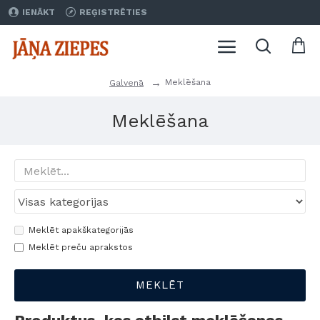
IENĀKT
REĢISTRĒTIES
Meklēšana
Galvenā
Meklēšana
Meklēt apakškategorijās
Meklēt preču aprakstos
MEKLĒT