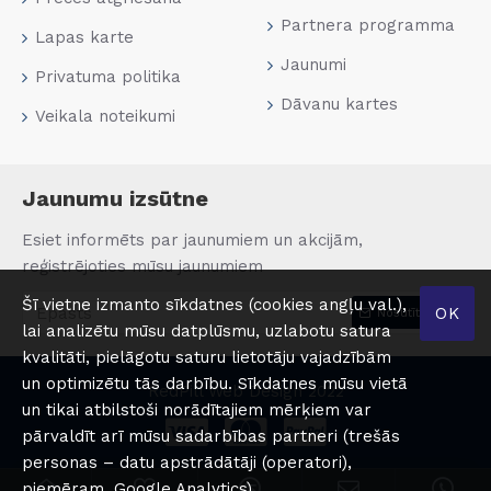
Partnera programma
Lapas karte
Jaunumi
Privatuma politika
Dāvanu kartes
Veikala noteikumi
Jaunumu izsūtne
Esiet informēts par jaunumiem un akcijām,
reģistrējoties mūsu jaunumiem
Šī vietne izmanto sīkdatnes (cookies angļu val.),
OK
Nosūtīt
lai analizētu mūsu datplūsmu, uzlabotu satura
kvalitāti, pielāgotu saturu lietotāju vajadzībām
un optimizētu tās darbību. Sīkdatnes mūsu vietā
RedPill Web Design 2022
un tikai atbilstoši norādītajiem mērķiem var
pārvaldīt arī mūsu sadarbības partneri (trešās
personas – datu apstrādātāji (operatori),
piemēram, Google Analytics).