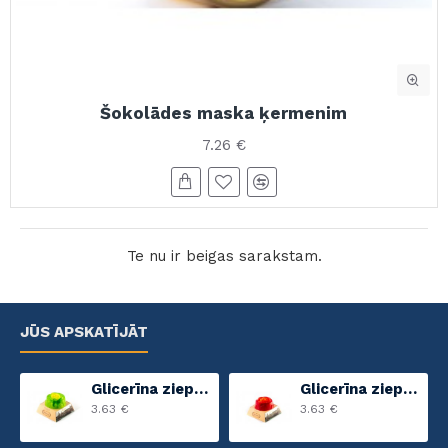
Šokolādes maska ķermenim
7.26 €
Te nu ir beigas sarakstam.
JŪS APSKATĪJĀT
Glicerīna ziepes Zaļais ābols
Glicerīna ziepes Greipfrūts
3.63 €
3.63 €