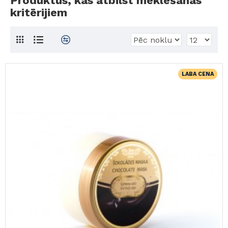
Produktus, kas atbilst meklēšanas
kritērijiem
LABA CENA